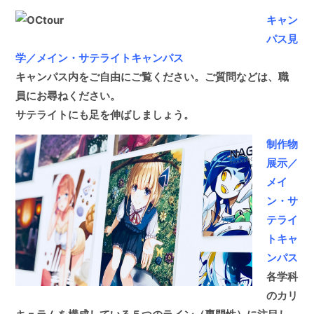
キャン
パス見
学／メイン・サテライトキャンパス
キャンパス内をご自由にご覧ください。ご質問などは、職
員にお尋ねください。
サテライトにも足を伸ばしましょう。
制作物
展示／
メイ
ン・サ
テライ
トキャ
ンパス
各学科
のカリ