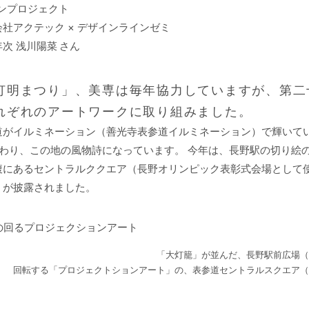
インプロジェクト
社アクテック × デザインラインゼミ
年次 浅川陽菜 さん
灯明まつり」、美専は毎年協力していますが、第二
れぞれのアートワークに取り組みました。
道がイルミネーション（善光寺表参道イルミネーション）で輝いて
わり、この地の風物詩になっています。 今年は、長野駅の切り絵
腹にあるセントラルククエア（長野オリンピック表彰式会場として
」が披露されました。
「大灯籠」が並んだ、長野駅前広場（
回転する「プロジェクトションアート」の、表参道セントラルスクエア（