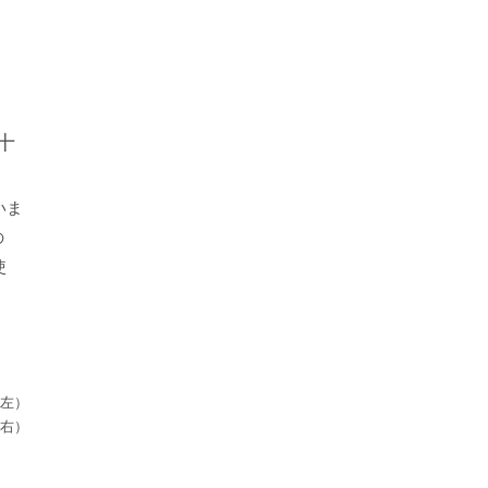
十
いま
の
使
左）
右）