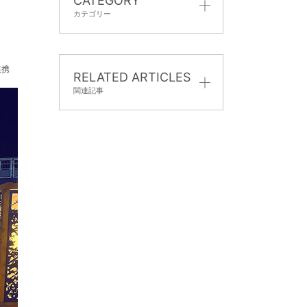
CATEGORY
カテゴリー
授業・活動
連携
RELATED ARTICLES
関連記事
実践的な学び
美専生の人権ポスターで、長
社学連携
野県が国から表彰を！
さまざまな取り組み
バスを待つ美専生。 いい
え。
クリエイティブプロジェクト
社会と共に学ぶってどういう
企画講座
こと？
課外活動